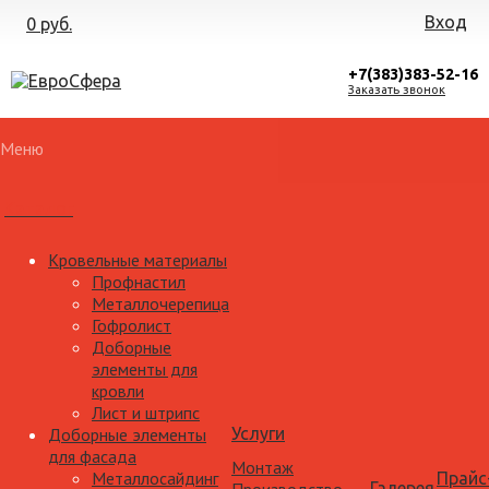
Вход
0 руб.
+7(383)383-52-16
Заказать звонок
Меню
Каталог
Кровельные материалы
Профнастил
Металлочерепица
Гофролист
Доборные
элементы для
кровли
Лист и штрипс
Доборные элементы
Услуги
для фасада
Монтаж
Металлосайдинг
Прайс
Галерея