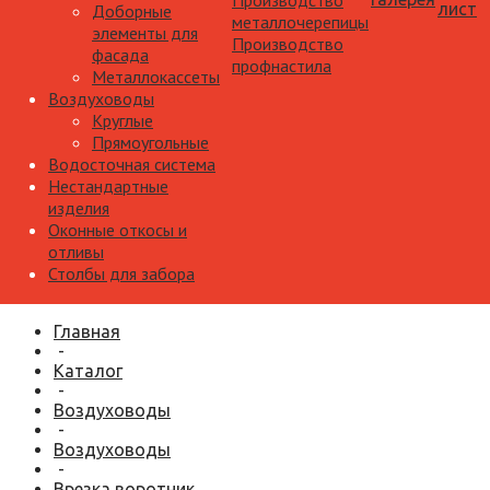
Производство
лист
Доборные
металлочерепицы
элементы для
Производство
фасада
профнастила
Металлокассеты
Воздуховоды
Круглые
Прямоугольные
Водосточная система
Нестандартные
изделия
Оконные откосы и
отливы
Столбы для забора
Главная
-
Каталог
-
Воздуховоды
-
Воздуховоды
-
Врезка воротник