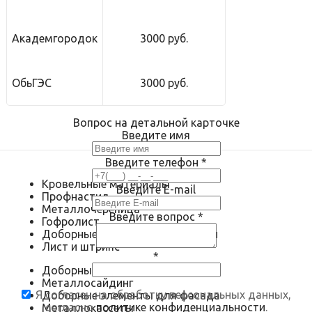
Академгородок
3000 руб.
ОбьГЭС
3000 руб.
Вопрос на детальной карточке
Введите имя
Введите телефон
*
Кровельные материалы
Введите E-mail
Профнастил
Металлочерепица
Введите вопрос
*
Гофролист
Доборные элементы для кровли
Лист и штрипс
*
Доборные элементы для фасада
Металлосайдинг
Я согласен на обработку персональных данных,
Доборные элементы для фасада
согласно
политике конфиденциальности
.
Металлокассеты