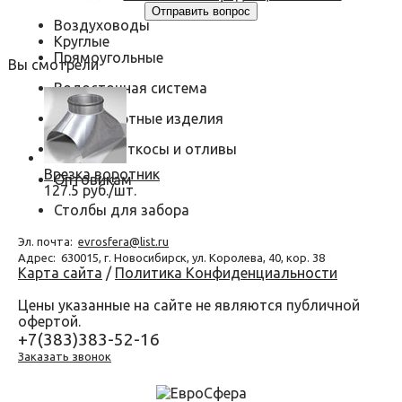
Воздуховоды
Круглые
Прямоугольные
Вы смотрели
Водосточная система
Нестандартные изделия
Оконные откосы и отливы
Врезка воротник
Оптовикам
127.5 руб./шт.
Столбы для забора
Эл. почта:
evrosfera@list.ru
Адрес:
630015, г. Новосибирск, ул. Королева, 40, кор. 38
Карта сайта
/
Политика Конфиденциальности
Цены указанные на сайте не являются публичной
офертой.
+7(383)383-52-16
Заказать звонок