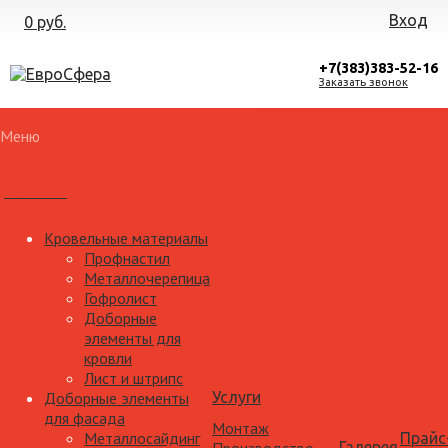
Вход
0 руб.
+7(383)383-52-16
Заказать звонок
Меню
Каталог
Кровельные материалы
Профнастил
Металлочерепица
Гофролист
Доборные
элементы для
кровли
Лист и штрипс
Доборные элементы
Услуги
для фасада
Монтаж
Металлосайдинг
Прайс
Галерея