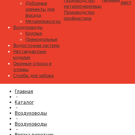
Производство
лист
Доборные
металлочерепицы
элементы для
Производство
фасада
профнастила
Металлокассеты
Воздуховоды
Круглые
Прямоугольные
Водосточная система
Нестандартные
изделия
Оконные откосы и
отливы
Столбы для забора
Главная
-
Каталог
-
Воздуховоды
-
Воздуховоды
-
Врезка воротник