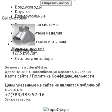
Воздуховоды
Круглые
Прямоугольные
Вы смотрели
Водосточная система
Нестандартные изделия
Оконные откосы и отливы
Врезка воротник
Оптовикам
127.5 руб./шт.
Столбы для забора
Эл. почта:
evrosfera@list.ru
Адрес:
630015, г. Новосибирск, ул. Королева, 40, кор. 38
Карта сайта
/
Политика Конфиденциальности
Цены указанные на сайте не являются публичной
офертой.
+7(383)383-52-16
Заказать звонок