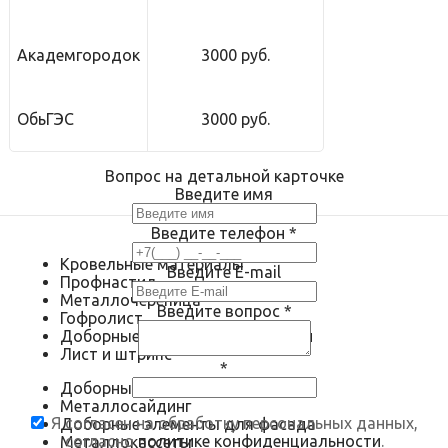
Академгородок
3000 руб.
ОбьГЭС
3000 руб.
Вопрос на детальной карточке
Введите имя
Введите телефон
*
Кровельные материалы
Введите E-mail
Профнастил
Металлочерепица
Введите вопрос
*
Гофролист
Доборные элементы для кровли
Лист и штрипс
*
Доборные элементы для фасада
Металлосайдинг
Я согласен на обработку персональных данных,
Доборные элементы для фасада
согласно
политике конфиденциальности
.
Металлокассеты