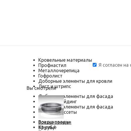
Кровельные материалы
Я согласен на
Профнастил
Металлочерепица
Гофролист
Доборные элементы для кровли
Лист и штрипс
Вы смотрели
Доборные элементы для фасада
Металлосайдинг
Доборные элементы для фасада
Металлокассеты
Воздуховоды
Врезка прямая
Круглые
93 руб./