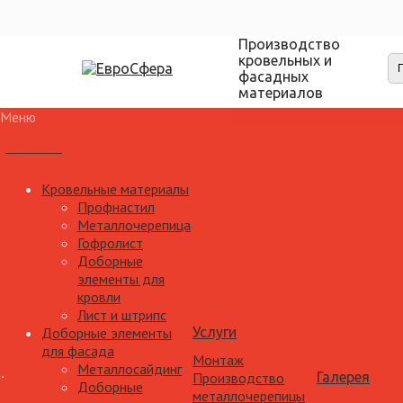
Производство
кровельных и
фасадных
материалов
Меню
Каталог
Кровельные материалы
Профнастил
Металлочерепица
Гофролист
Доборные
элементы для
кровли
Лист и штрипс
Доборные элементы
Услуги
для фасада
Монтаж
Металлосайдинг
Производство
Галерея
Доборные
металлочерепицы