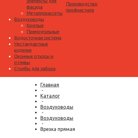
элементы для
Производство
фасада
профнастила
Металлокассеты
Воздуховоды
Круглые
Прямоугольные
Водосточная система
Нестандартные
изделия
Оконные откосы и
отливы
Столбы для забора
Главная
-
Каталог
-
Воздуховоды
-
Воздуховоды
-
Врезка прямая