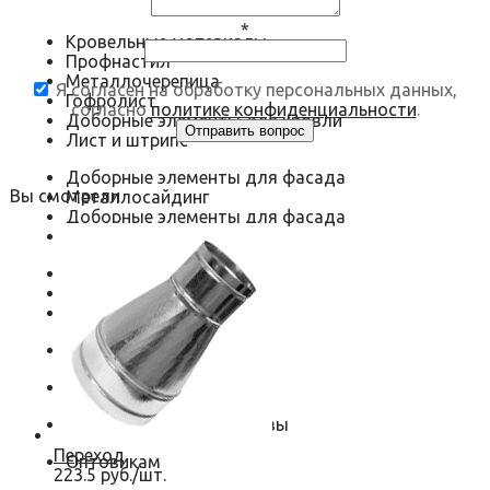
*
Кровельные материалы
Профнастил
Металлочерепица
Я согласен на обработку персональных данных,
Гофролист
согласно
политике конфиденциальности
.
Доборные элементы для кровли
Лист и штрипс
Доборные элементы для фасада
Вы смотрели
Металлосайдинг
Доборные элементы для фасада
Металлокассеты
Воздуховоды
Круглые
Прямоугольные
Водосточная система
Нестандартные изделия
Оконные откосы и отливы
Переход
Оптовикам
223.5 руб./шт.