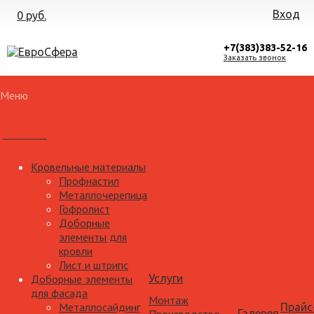
Вход
0 руб.
+7(383)383-52-16
Заказать звонок
Меню
Каталог
Кровельные материалы
Профнастил
Металлочерепица
Гофролист
Доборные
элементы для
кровли
Лист и штрипс
Доборные элементы
Услуги
для фасада
Монтаж
Металлосайдинг
Прайс
Галерея