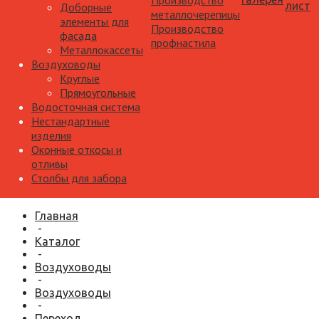
Производство
лист
Доборные
металлочерепицы
элементы для
Производство
фасада
профнастила
Металлокассеты
Воздуховоды
Круглые
Прямоугольные
Водосточная система
Нестандартные
изделия
Оконные откосы и
отливы
Столбы для забора
Главная
-
Каталог
-
Воздуховоды
-
Воздуховоды
-
Переход