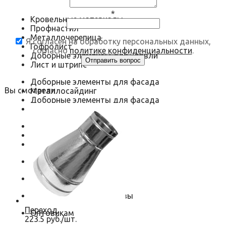
*
Кровельные материалы
Профнастил
Металлочерепица
Я согласен на обработку персональных данных,
Гофролист
согласно
политике конфиденциальности
.
Доборные элементы для кровли
Лист и штрипс
Доборные элементы для фасада
Вы смотрели
Металлосайдинг
Доборные элементы для фасада
Металлокассеты
Воздуховоды
Круглые
Прямоугольные
Водосточная система
Нестандартные изделия
Оконные откосы и отливы
Переход
Оптовикам
223.5 руб./шт.