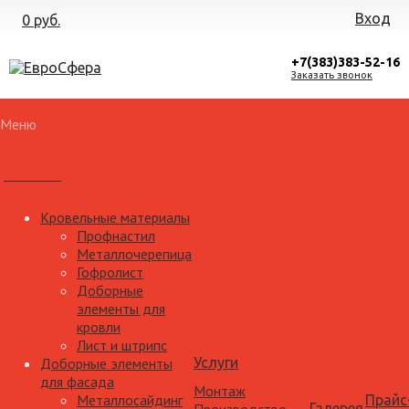
Вход
0 руб.
+7(383)383-52-16
Заказать звонок
Меню
Каталог
Кровельные материалы
Профнастил
Металлочерепица
Гофролист
Доборные
элементы для
кровли
Лист и штрипс
Доборные элементы
Услуги
для фасада
Монтаж
Металлосайдинг
Прайс
Галерея