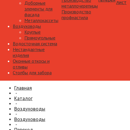
Производство
лист
Доборные
металлочерепицы
элементы для
Производство
фасада
профнастила
Металлокассеты
Воздуховоды
Круглые
Прямоугольные
Водосточная система
Нестандартные
изделия
Оконные откосы и
отливы
Столбы для забора
Главная
-
Каталог
-
Воздуховоды
-
Воздуховоды
-
Переход