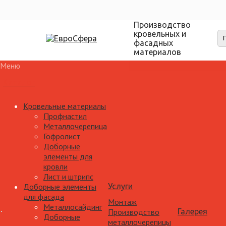
Производство
кровельных и
фасадных
материалов
Меню
Каталог
Кровельные материалы
Профнастил
Металлочерепица
Гофролист
Доборные
элементы для
кровли
Лист и штрипс
Доборные элементы
Услуги
для фасада
Монтаж
Металлосайдинг
Производство
Галерея
Доборные
металлочерепицы