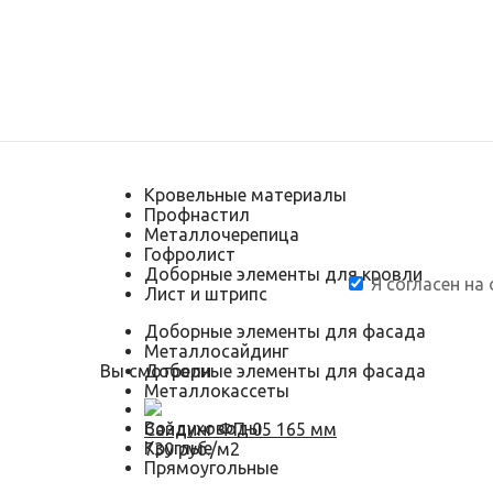
Кровельные материалы
Профнастил
Металлочерепица
Гофролист
Доборные элементы для кровли
Я согласен на
Лист и штрипс
Доборные элементы для фасада
Металлосайдинг
Вы смотрели
Доборные элементы для фасада
Металлокассеты
Воздуховоды
Сайдинг ФП-05 165 мм
Круглые
730 руб./м2
Прямоугольные