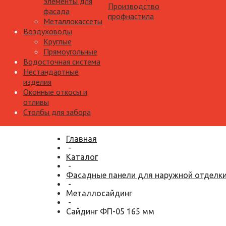
элементы для
Производство
фасада
профнастила
Металлокассеты
Воздуховоды
Круглые
Прямоугольные
Водосточная система
Нестандартные
изделия
Оконные откосы и
отливы
Столбы для забора
Главная
-
Каталог
-
Фасадные панели для наружной отделк
-
Металлосайдинг
-
Сайдинг ФП-05 165 мм