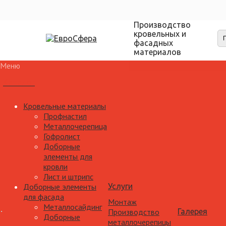
Производство
кровельных и
фасадных
материалов
Меню
Каталог
Кровельные материалы
Профнастил
Металлочерепица
Гофролист
Доборные
элементы для
кровли
Лист и штрипс
Доборные элементы
Услуги
для фасада
Монтаж
Металлосайдинг
Производство
Галерея
Доборные
металлочерепицы