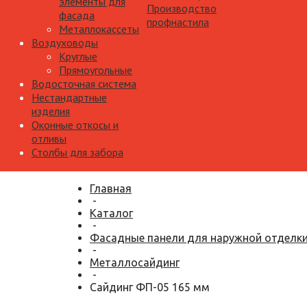
элементы для
Производство
фасада
профнастила
Металлокассеты
Воздуховоды
Круглые
Прямоугольные
Водосточная система
Нестандартные
изделия
Оконные откосы и
отливы
Столбы для забора
Главная
-
Каталог
-
Фасадные панели для наружной отделк
-
Металлосайдинг
-
Сайдинг ФП-05 165 мм