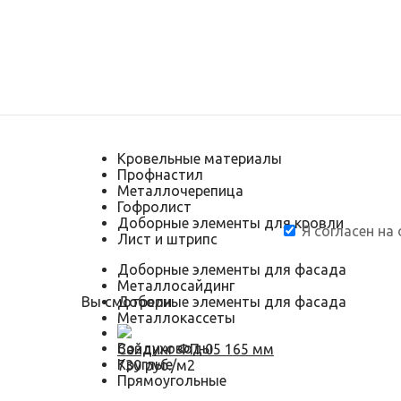
Кровельные материалы
Профнастил
Металлочерепица
Гофролист
Доборные элементы для кровли
Я согласен на
Лист и штрипс
Доборные элементы для фасада
Металлосайдинг
Вы смотрели
Доборные элементы для фасада
Металлокассеты
Воздуховоды
Сайдинг ФП-05 165 мм
Круглые
730 руб./м2
Прямоугольные