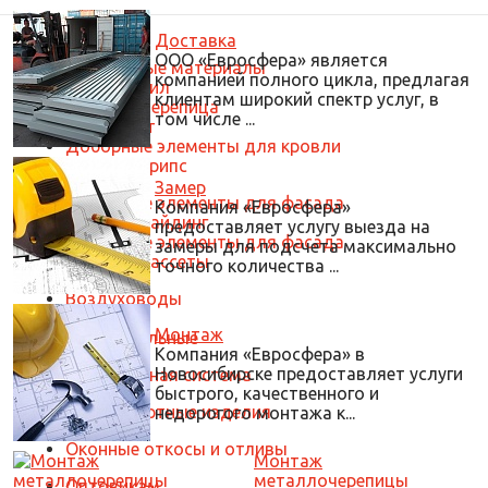
Доставка
ООО «Евросфера» является
Кровельные материалы
компанией полного цикла, предлагая
Профнастил
клиентам широкий спектр услуг, в
Металлочерепица
том числе ...
Гофролист
Доборные элементы для кровли
Лист и штрипс
Замер
Доборные элементы для фасада
Компания «Евросфера»
Металлосайдинг
предоставляет услугу выезда на
Доборные элементы для фасада
замеры для подсчета максимально
Металлокассеты
точного количества ...
Воздуховоды
Круглые
Монтаж
Прямоугольные
Компания «Евросфера» в
Новосибирске предоставляет услуги
Водосточная система
быстрого, качественного и
Нестандартные изделия
недорогого монтажа к...
Оконные откосы и отливы
Монтаж
металлочерепицы
Оптовикам