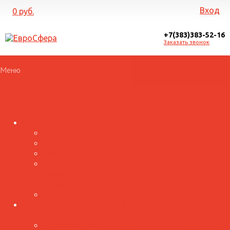
Вход
0 руб.
+7(383)383-52-16
Заказать звонок
Меню
Каталог
Кровельные материалы
Профнастил
Металлочерепица
Гофролист
Доборные
элементы для
кровли
Лист и штрипс
Доборные элементы
Услуги
для фасада
Монтаж
Металлосайдинг
Прайс
Галерея