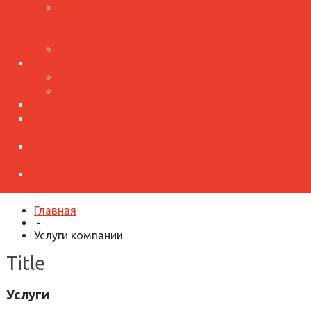
Производство
лист
Доборные
металлочерепицы
элементы для
Производство
фасада
профнастила
Металлокассеты
Воздуховоды
Круглые
Прямоугольные
Водосточная система
Нестандартные
изделия
Оконные откосы и
отливы
Столбы для забора
Главная
-
Услуги компании
Title
Услуги