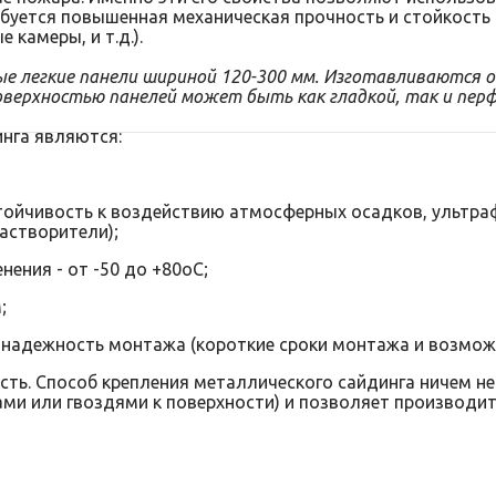
ебуется повышенная механическая прочность и стойкость 
камеры, и т.д.).
е легкие панели шириной 120-300 мм. Изготавливаются о
оверхностью панелей может быть как гладкой, так и пер
нга являются:
тойчивость к воздействию атмосферных осадков, ультр
астворители);
ения - от -50 до +80оС;
;
и надежность монтажа (короткие сроки монтажа и возможн
сть. Способ крепления металлического сайдинга ничем не
ами или гвоздями к поверхности) и позволяет производит