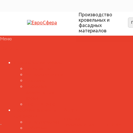
Производство
кровельных и
фасадных
материалов
Меню
Каталог
Кровельные материалы
Профнастил
Металлочерепица
Гофролист
Доборные
элементы для
кровли
Лист и штрипс
Доборные элементы
Услуги
для фасада
Монтаж
Металлосайдинг
Производство
Галерея
Доборные
металлочерепицы