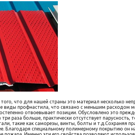
 того, что для нашей страны это материал несколько неп
 виды профнастила, что связано с меньшим расходом ме
постепенно отвоевывает позиции. Обусловлено это прежде
 три раза больше, практически отсутствует парусность, то
ли, такие как саморезы, винты, болты и т.д.Сохраняя пр
ее. Благодаря специальному полимерному покрытию он н
ае пожара. Именно эти его свойства позволяют использ