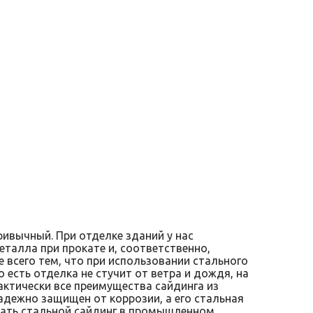
ривычный. При отделке зданий у нас
талла при прокате и, соответственно,
 всего тем, что при использовании стального
 есть отделка не стучит от ветра и дождя, на
актически все преимущества сайдинга из
адежно защищен от коррозии, а его стальная
овать стальной сайдинг в промышленном