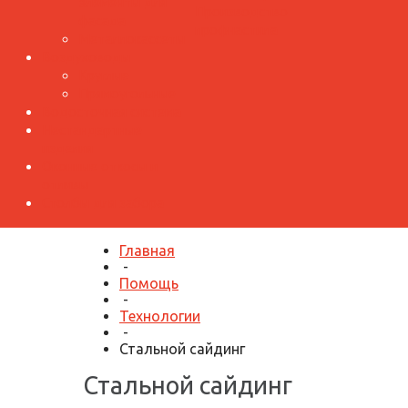
элементы для
Производство
фасада
профнастила
Металлокассеты
Воздуховоды
Круглые
Прямоугольные
Водосточная система
Нестандартные
изделия
Оконные откосы и
отливы
Столбы для забора
Главная
-
Помощь
-
Технологии
-
Стальной сайдинг
Стальной сайдинг