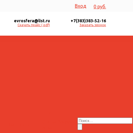
Вход
0 руб.
evrosfera@list.ru
+7(383)383-52-16
Скачать прайс (.pdf)
Заказать звонок
Еще
Статьи
Вопрос-
Контакты
ответ