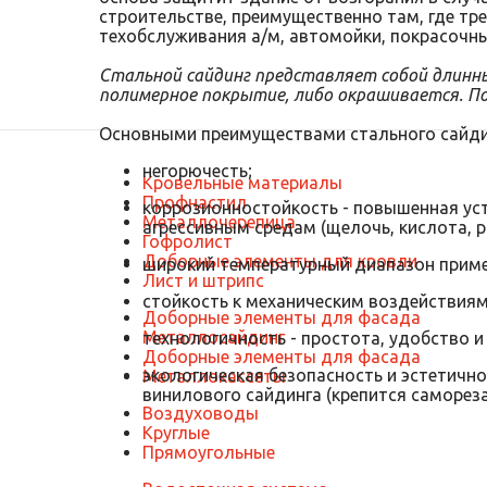
строительстве, преимущественно там, где тр
техобслуживания а/м, автомойки, покрасочные 
Стальной сайдинг представляет собой длинны
полимерное покрытие, либо окрашивается. П
Основными преимуществами стального сайди
негорючесть;
Кровельные материалы
Профнастил
коррозионностойкость - повышенная ус
Металлочерепица
агрессивным средам (щелочь, кислота, р
Гофролист
Доборные элементы для кровли
широкий температурный диапазон примен
Лист и штрипс
стойкость к механическим воздействиям
Доборные элементы для фасада
Металлосайдинг
технологичность - простота, удобство 
Доборные элементы для фасада
экологическая безопасность и эстетично
Металлокассеты
винилового сайдинга (крепится саморез
Воздуховоды
Круглые
Прямоугольные