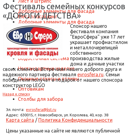
Лист и штрипс
Фестиваль семейных конкурсов
Доборные элементы для фасада
«ДОРОГИ ДЕТСТВА»
Металлосайдинг
Доборные элементы для фасада
Спонсор нашего
Металлокассеты
фестиваля компания
"ЕвроСфера" уже 17 лет
Воздуховоды
украшает профнастилом
Круглые
и металлочерепицей
Прямоугольные
собственного
Водосточная система
производства жилые
дома и дачные участки
Нестандартные изделия
своих клиентов. Встречаем нашего доброго друга и
надежного партнера фестиваля
evrosfera.ru
. Семьи
Оконные откосы и отливы
победители получат в подарок от нашего спонсора
конструктор LEGO
Оптовикам
Назад к списку
Столбы для забора
Эл. почта:
evrosfera@list.ru
Адрес:
630015, г. Новосибирск, ул. Королева, 40, кор. 38
Карта сайта
/
Политика Конфиденциальности
Цены указанные на сайте не являются публичной