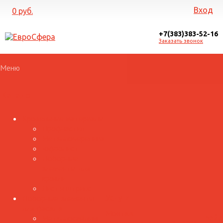
Вход
0 руб.
+7(383)383-52-16
Заказать звонок
Меню
Каталог
Кровельные материалы
Профнастил
Металлочерепица
Гофролист
Доборные
элементы для
кровли
Лист и штрипс
Доборные элементы
Услуги
для фасада
Монтаж
Металлосайдинг
Прайс
Галерея