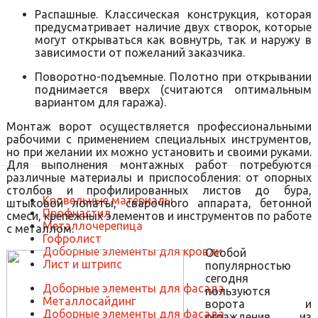
Распашные. Классическая конструкция, которая
предусматривает наличие двух створок, которые
могут открываться как вовнутрь, так и наружу в
зависимости от пожеланий заказчика.
Поворотно-подъемные. Полотно при открывании
поднимается вверх (считаются оптимальным
вариантом для гаража).
Монтаж ворот осуществляется профессиональными
рабочими с применением специальных инструментов,
но при желании их можно установить и своими руками.
Для выполнения монтажных работ потребуются
различные материалы и приспособления: от опорных
столбов и профилированных листов до бура,
Кровельные материалы
штыковой лопаты, сварочного аппарата, бетонной
Профнастил
смеси, крепежных элементов и инструментов по работе
Металлочерепица
с металлом.
Гофролист
Доборные элементы для кровли
Особой
Лист и штрипс
популярностью
сегодня
Доборные элементы для фасада
пользуются
Металлосайдинг
ворота и
Доборные элементы для фасада
ограждения из