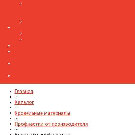
Производство
лист
Доборные
металлочерепицы
элементы для
Производство
фасада
профнастила
Металлокассеты
Воздуховоды
Круглые
Прямоугольные
Водосточная система
Нестандартные
изделия
Оконные откосы и
отливы
Столбы для забора
Главная
-
Каталог
-
Кровельные материалы
-
Профнастил от производителя
-
Ворота из профнастила