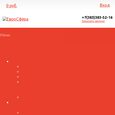
Вход
0 руб.
+7(383)383-52-16
Заказать звонок
Меню
Каталог
Кровельные материалы
Профнастил
Металлочерепица
Гофролист
Доборные
элементы для
кровли
Лист и штрипс
Доборные элементы
Услуги
для фасада
Монтаж
Металлосайдинг
Прайс
Галерея