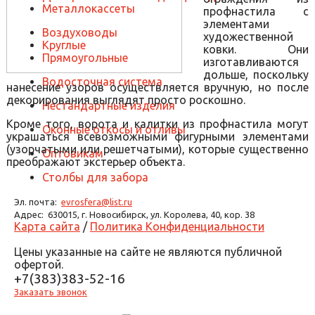
Металлокассеты
профнастила с
элементами
Воздуховоды
художественной
Круглые
ковки. Они
Прямоугольные
изготавливаются
дольше, поскольку
Водосточная система
нанесение узоров осуществляется вручную, но после
декорирования выглядят просто роскошно.
Нестандартные изделия
Кроме того, ворота и калитки из профнастила могут
Оконные откосы и отливы
украшаться всевозможными фигурными элементами
(узорчатыми или решетчатыми), которые существенно
Оптовикам
преображают экстерьер объекта.
Столбы для забора
Эл. почта:
evrosfera@list.ru
Адрес:
630015, г. Новосибирск, ул. Королева, 40, кор. 38
Карта сайта
/
Политика Конфиденциальности
Цены указанные на сайте не являются публичной
офертой.
+7(383)383-52-16
Заказать звонок