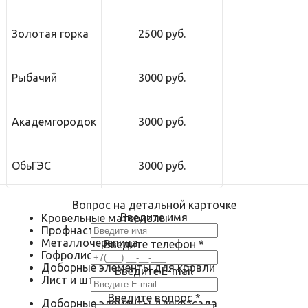
Золотая горка
2500 руб.
Рыбачий
3000 руб.
Академгородок
3000 руб.
ОбьГЭС
3000 руб.
Вопрос на детальной карточке
Введите имя
Кровельные материалы
Профнастил
Металлочерепица
Введите телефон
*
Гофролист
Доборные элементы для кровли
Введите E-mail
Лист и штрипс
Введите вопрос
*
Доборные элементы для фасада