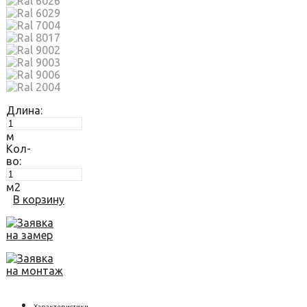
Длина:
м
Кол-
во:
м2
В корзину
Заявка
на замер
Заявка
на монтаж
Характеристики