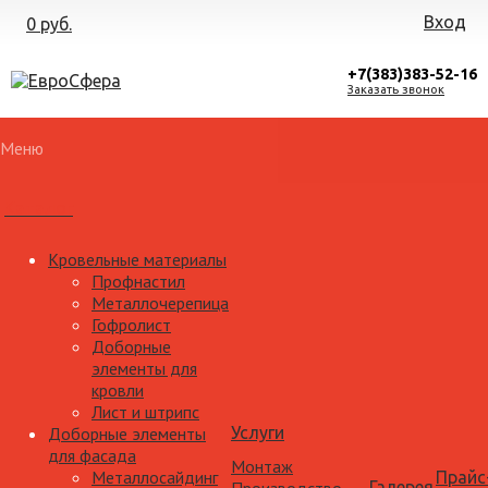
Вход
0 руб.
+7(383)383-52-16
Заказать звонок
Меню
Каталог
Кровельные материалы
Профнастил
Металлочерепица
Гофролист
Доборные
элементы для
кровли
Лист и штрипс
Доборные элементы
Услуги
для фасада
Монтаж
Металлосайдинг
Прайс
Галерея