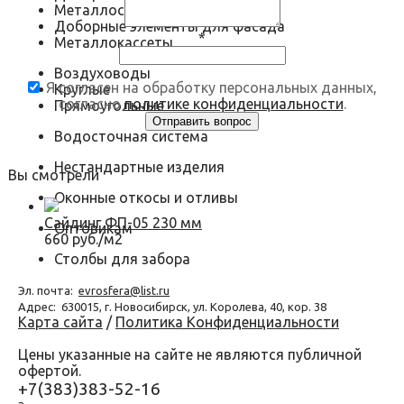
Металлосайдинг
Доборные элементы для фасада
*
Металлокассеты
Воздуховоды
Я согласен на обработку персональных данных,
Круглые
согласно
политике конфиденциальности
.
Прямоугольные
Водосточная система
Нестандартные изделия
Вы смотрели
Оконные откосы и отливы
Сайдинг ФП-05 230 мм
Оптовикам
660 руб./м2
Столбы для забора
Эл. почта:
evrosfera@list.ru
Адрес:
630015, г. Новосибирск, ул. Королева, 40, кор. 38
Карта сайта
/
Политика Конфиденциальности
Цены указанные на сайте не являются публичной
офертой.
+7(383)383-52-16