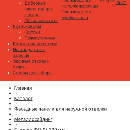
Производство
лист
Доборные
металлочерепицы
элементы для
Производство
фасада
профнастила
Металлокассеты
Воздуховоды
Круглые
Прямоугольные
Водосточная система
Нестандартные
изделия
Оконные откосы и
отливы
Столбы для забора
Главная
-
Каталог
-
Фасадные панели для наружной отделки
-
Металлосайдинг
-
Сайдинг ФП-05 230 мм