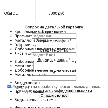
ОбьГЭС
3000 руб.
Вопрос на детальной карточке
Введите имя
Кровельные материалы
Профнастил
Металлочерепица
Введите телефон
*
Гофролист
Доборные элементы для кровли
Введите E-mail
Лист и штрипс
Введите вопрос
*
Доборные элементы для фасада
Металлосайдинг
Доборные элементы для фасада
*
Металлокассеты
Воздуховоды
Я согласен на обработку персональных данных,
Круглые
согласно
политике конфиденциальности
.
Прямоугольные
Водосточная система
Нестандартные изделия