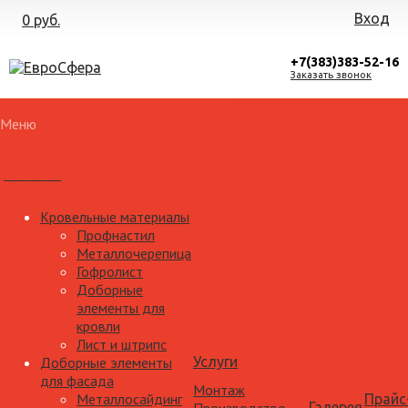
Вход
0 руб.
+7(383)383-52-16
Заказать звонок
Меню
Каталог
Кровельные материалы
Профнастил
Металлочерепица
Гофролист
Доборные
элементы для
кровли
Лист и штрипс
Доборные элементы
Услуги
для фасада
Монтаж
Металлосайдинг
Прайс
Галерея