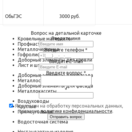
ОбьГЭС
3000 руб.
Вопрос на детальной карточке
Введите имя
Кровельные материалы
Профнастил
Металлочерепица
Введите телефон
*
Гофролист
Доборные элементы для кровли
Введите E-mail
Лист и штрипс
Введите вопрос
*
Доборные элементы для фасада
Металлосайдинг
Доборные элементы для фасада
*
Металлокассеты
Воздуховоды
Я согласен на обработку персональных данных,
Круглые
согласно
политике конфиденциальности
.
Прямоугольные
Водосточная система
Нестандартные изделия