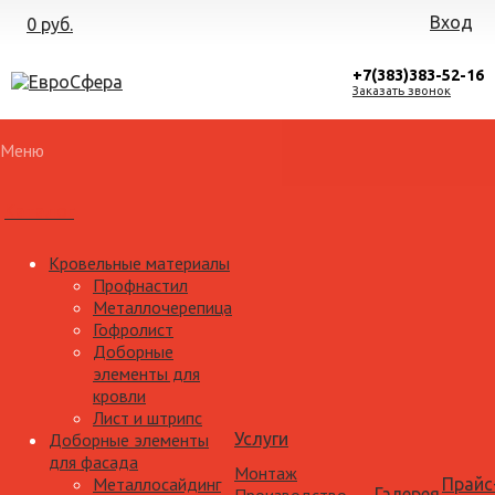
Вход
0 руб.
+7(383)383-52-16
Заказать звонок
Меню
Каталог
Кровельные материалы
Профнастил
Металлочерепица
Гофролист
Доборные
элементы для
кровли
Лист и штрипс
Доборные элементы
Услуги
для фасада
Монтаж
Металлосайдинг
Прайс
Галерея