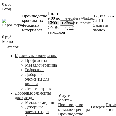
0 руб.
Вход
Пн-пт:
Производство
+7(383)383-
9:00 до
evrosfera@list.ru
кровельных и
52-16
17:00
Скачать прайс
фасадных
Заказать
Cб, Вс -
(.pdf)
материалов
звонок
выходной
0 руб.
Меню
Каталог
Кровельные материалы
Профнастил
Металлочерепица
Гофролист
Доборные
элементы для
кровли
Лист и штрипс
Доборные элементы
Услуги
для фасада
Монтаж
Металлосайдинг
Производство
Прайс
Доборные
Галерея
металлочерепицы
лист
элементы для
Производство