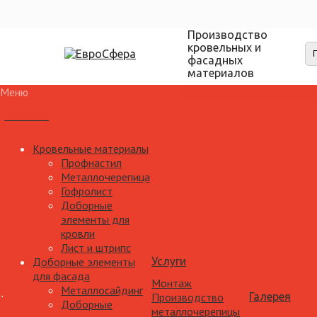
Производство
кровельных и
фасадных
материалов
Меню
Каталог
Кровельные материалы
Профнастил
Металлочерепица
Гофролист
Доборные
элементы для
кровли
Лист и штрипс
Доборные элементы
Услуги
для фасада
Монтаж
Металлосайдинг
Производство
Галерея
Доборные
металлочерепицы