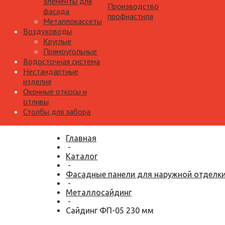
элементы для
Производство
фасада
профнастила
Металлокассеты
Воздуховоды
Круглые
Прямоугольные
Водосточная система
Нестандартные
изделия
Оконные откосы и
отливы
Столбы для забора
Главная
-
Каталог
-
Фасадные панели для наружной отделк
-
Металлосайдинг
-
Сайдинг ФП-05 230 мм