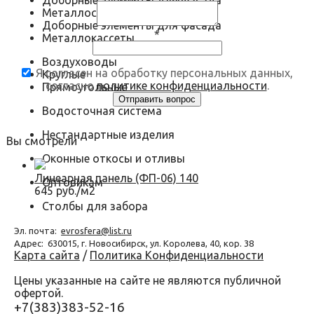
Доборные элементы для фасада
Металлосайдинг
Доборные элементы для фасада
*
Металлокассеты
Воздуховоды
Я согласен на обработку персональных данных,
Круглые
согласно
политике конфиденциальности
.
Прямоугольные
Водосточная система
Нестандартные изделия
Вы смотрели
Оконные откосы и отливы
Линеарная панель (ФП-06) 140
Оптовикам
645 руб./м2
Столбы для забора
Эл. почта:
evrosfera@list.ru
Адрес:
630015, г. Новосибирск, ул. Королева, 40, кор. 38
Карта сайта
/
Политика Конфиденциальности
Цены указанные на сайте не являются публичной
офертой.
+7(383)383-52-16