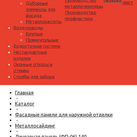
Производство
лист
Доборные
металлочерепицы
элементы для
Производство
фасада
профнастила
Металлокассеты
Воздуховоды
Круглые
Прямоугольные
Водосточная система
Нестандартные
изделия
Оконные откосы и
отливы
Столбы для забора
Главная
-
Каталог
-
Фасадные панели для наружной отделки
-
Металлосайдинг
-
Линеарная панель (ФП-06) 140