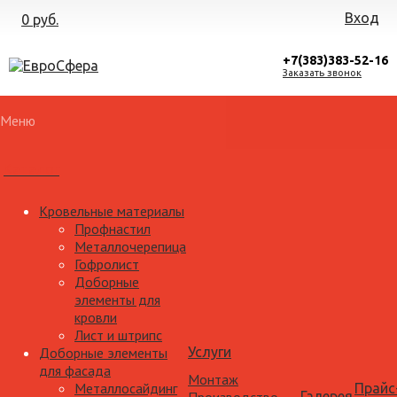
Вход
0 руб.
+7(383)383-52-16
Заказать звонок
Меню
Каталог
Кровельные материалы
Профнастил
Металлочерепица
Гофролист
Доборные
элементы для
кровли
Лист и штрипс
Доборные элементы
Услуги
для фасада
Монтаж
Металлосайдинг
Прайс
Галерея