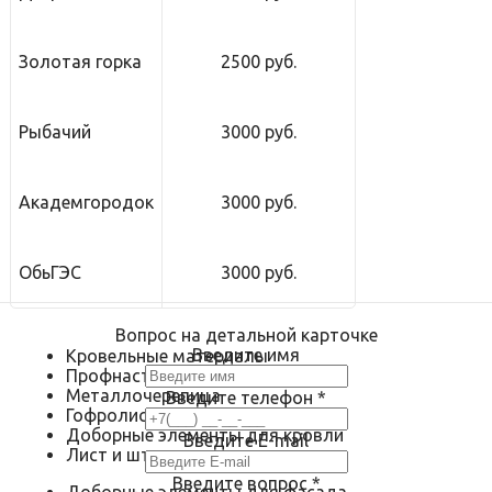
Золотая горка
2500 руб.
Рыбачий
3000 руб.
Академгородок
3000 руб.
ОбьГЭС
3000 руб.
Вопрос на детальной карточке
Введите имя
Кровельные материалы
Профнастил
Металлочерепица
Введите телефон
*
Гофролист
Доборные элементы для кровли
Введите E-mail
Лист и штрипс
Введите вопрос
*