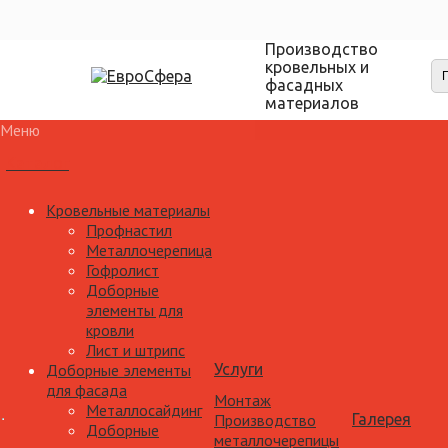
Производство
кровельных и
фасадных
материалов
Меню
Каталог
Кровельные материалы
Профнастил
Металлочерепица
Гофролист
Доборные
элементы для
кровли
Лист и штрипс
Доборные элементы
Услуги
для фасада
Монтаж
Металлосайдинг
Производство
Галерея
Доборные
металлочерепицы