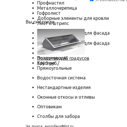
Профнастил
Металлочерепица
Гофролист
Доборные элементы для кровли
Вы смотрели
Лист и штрипс
Доборные элементы для фасада
Металлосайдинг
Доборные элементы для фасада
Металлокассеты
Воздуховоды
Полуотвод 45 градусов
Круглые
346.5 руб./
Прямоугольные
Водосточная система
Нестандартные изделия
Оконные откосы и отливы
Оптовикам
Столбы для забора
Эл. почта:
evrosfera@list.ru