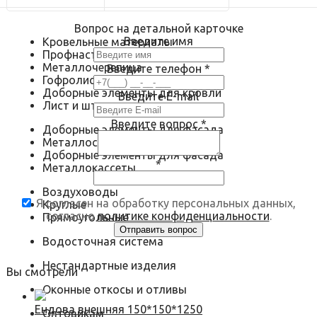
Вопрос на детальной карточке
Введите имя
Кровельные материалы
Профнастил
Металлочерепица
Введите телефон
*
Гофролист
Доборные элементы для кровли
Введите E-mail
Лист и штрипс
Введите вопрос
*
Доборные элементы для фасада
Металлосайдинг
Доборные элементы для фасада
*
Металлокассеты
Воздуховоды
Я согласен на обработку персональных данных,
Круглые
согласно
политике конфиденциальности
.
Прямоугольные
Водосточная система
Нестандартные изделия
Вы смотрели
Оконные откосы и отливы
Ендова внешняя 150*150*1250
Оптовикам