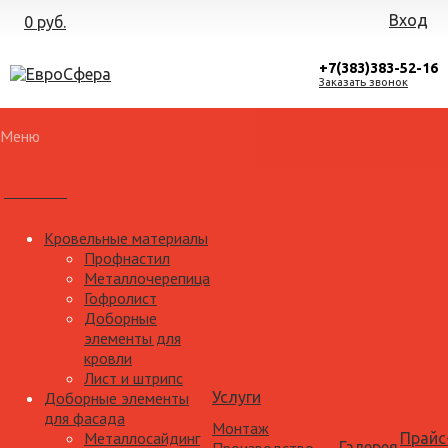
Вход
0 руб.
+7(383)383-52-16
Заказать звонок
Меню
Каталог
Кровельные материалы
Профнастил
Металлочерепица
Гофролист
Доборные
элементы для
кровли
Лист и штрипс
Доборные элементы
Услуги
для фасада
Монтаж
Металлосайдинг
Прайс
Галерея