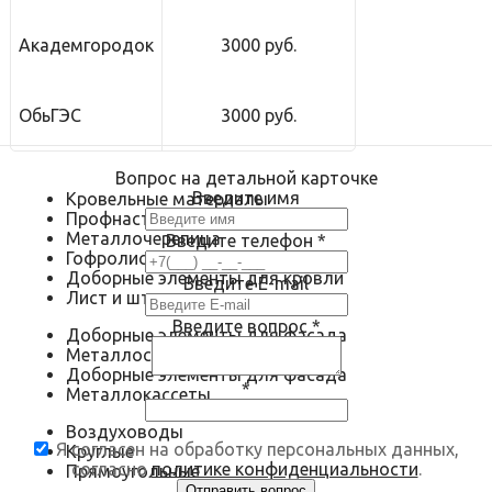
Академгородок
3000 руб.
ОбьГЭС
3000 руб.
Вопрос на детальной карточке
Введите имя
Кровельные материалы
Профнастил
Металлочерепица
Введите телефон
*
Гофролист
Доборные элементы для кровли
Введите E-mail
Лист и штрипс
Введите вопрос
*
Доборные элементы для фасада
Металлосайдинг
Доборные элементы для фасада
*
Металлокассеты
Воздуховоды
Я согласен на обработку персональных данных,
Круглые
согласно
политике конфиденциальности
.
Прямоугольные