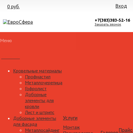
Вход
0 руб.
+7(383)383-52-16
Заказать звонок
Меню
Каталог
Кровельные материалы
Профнастил
Металлочерепица
Гофролист
Доборные
элементы для
кровли
Лист и штрипс
Доборные элементы
Услуги
для фасада
Монтаж
Металлосайдинг
Прайс
Галерея