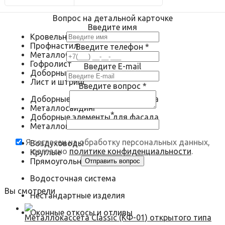
Вопрос на детальной карточке
Введите имя
Кровельные материалы
Профнастил
Введите телефон
*
Металлочерепица
Гофролист
Введите E-mail
Доборные элементы для кровли
Лист и штрипс
Введите вопрос
*
Доборные элементы для фасада
Металлосайдинг
*
Доборные элементы для фасада
Металлокассеты
Я согласен на обработку персональных данных,
Воздуховоды
согласно
политике конфиденциальности
.
Круглые
Прямоугольные
Водосточная система
Вы смотрели
Нестандартные изделия
Оконные откосы и отливы
Металлокассета Classic (КФ-01) открытого типа