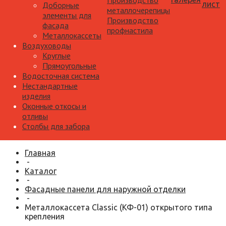
Производство
лист
Доборные
металлочерепицы
элементы для
Производство
фасада
профнастила
Металлокассеты
Воздуховоды
Круглые
Прямоугольные
Водосточная система
Нестандартные
изделия
Оконные откосы и
отливы
Столбы для забора
Главная
-
Каталог
-
Фасадные панели для наружной отделки
-
Металлокассета Classic (КФ-01) открытого типа
крепления