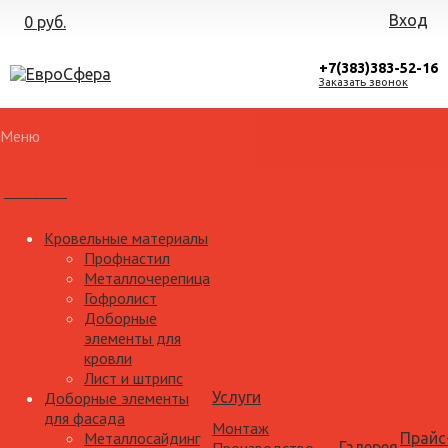
Вход
0 руб.
+7(383)383-52-16
Заказать звонок
Меню
Каталог
Кровельные материалы
Профнастил
Металлочерепица
Гофролист
Доборные
элементы для
кровли
Лист и штрипс
Доборные элементы
Услуги
для фасада
Монтаж
Металлосайдинг
Прайс
Галерея