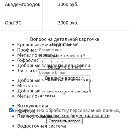
Академгородок
3000 руб.
ОбьГЭС
3000 руб.
Вопрос на детальной карточке
Введите имя
Кровельные материалы
Профнастил
Металлочерепица
Введите телефон
*
Гофролист
Доборные элементы для кровли
Введите E-mail
Лист и штрипс
Введите вопрос
*
Доборные элементы для фасада
Металлосайдинг
Доборные элементы для фасада
*
Металлокассеты
Воздуховоды
Я согласен на обработку персональных данных,
Круглые
согласно
политике конфиденциальности
.
Прямоугольные
Водосточная система