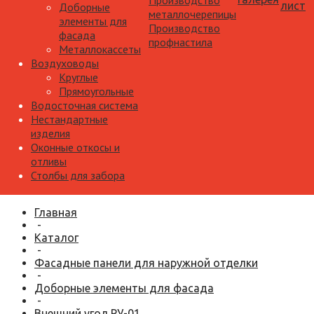
Производство
лист
Доборные
металлочерепицы
элементы для
Производство
фасада
профнастила
Металлокассеты
Воздуховоды
Круглые
Прямоугольные
Водосточная система
Нестандартные
изделия
Оконные откосы и
отливы
Столбы для забора
Главная
-
Каталог
-
Фасадные панели для наружной отделки
-
Доборные элементы для фасада
-
Внешний угол РУ-01