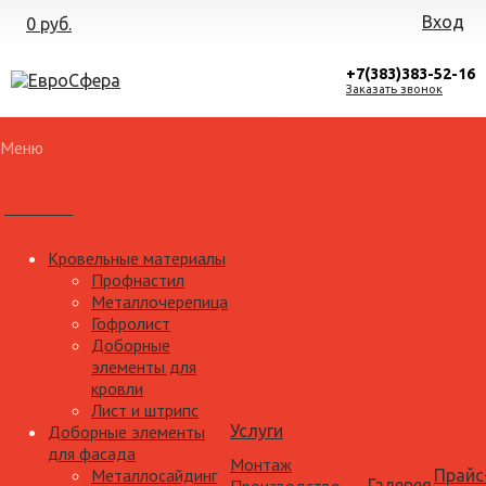
Вход
0 руб.
+7(383)383-52-16
Заказать звонок
Меню
Каталог
Кровельные материалы
Профнастил
Металлочерепица
Гофролист
Доборные
элементы для
кровли
Лист и штрипс
Доборные элементы
Услуги
для фасада
Монтаж
Металлосайдинг
Прайс
Галерея