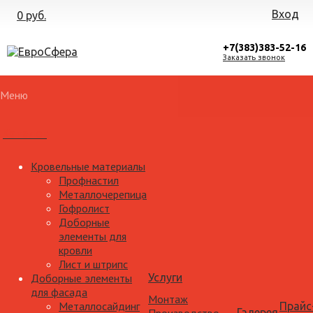
Вход
0 руб.
+7(383)383-52-16
Заказать звонок
Меню
Каталог
Кровельные материалы
Профнастил
Металлочерепица
Гофролист
Доборные
элементы для
кровли
Лист и штрипс
Доборные элементы
Услуги
для фасада
Монтаж
Металлосайдинг
Прайс
Галерея