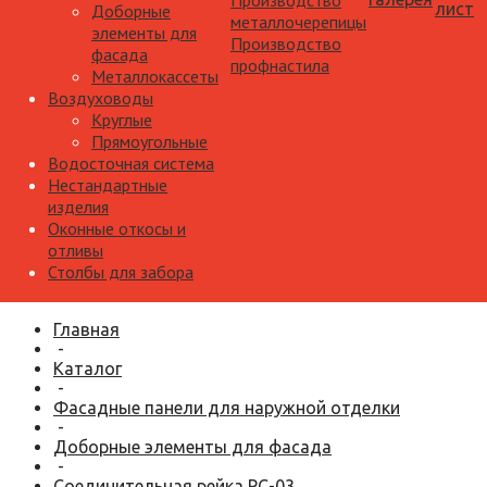
Производство
лист
Доборные
металлочерепицы
элементы для
Производство
фасада
профнастила
Металлокассеты
Воздуховоды
Круглые
Прямоугольные
Водосточная система
Нестандартные
изделия
Оконные откосы и
отливы
Столбы для забора
Главная
-
Каталог
-
Фасадные панели для наружной отделки
-
Доборные элементы для фасада
-
Соединительная рейка РС-03