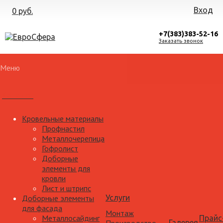
Вход
0 руб.
+7(383)383-52-16
Заказать звонок
Меню
Каталог
Кровельные материалы
Профнастил
Металлочерепица
Гофролист
Доборные
элементы для
кровли
Лист и штрипс
Доборные элементы
Услуги
для фасада
Монтаж
Металлосайдинг
Прайс
Галерея