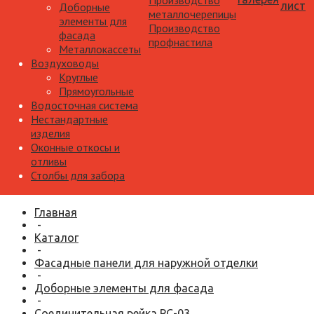
Производство
лист
Доборные
металлочерепицы
элементы для
Производство
фасада
профнастила
Металлокассеты
Воздуховоды
Круглые
Прямоугольные
Водосточная система
Нестандартные
изделия
Оконные откосы и
отливы
Столбы для забора
Главная
-
Каталог
-
Фасадные панели для наружной отделки
-
Доборные элементы для фасада
-
Соединительная рейка РС-03