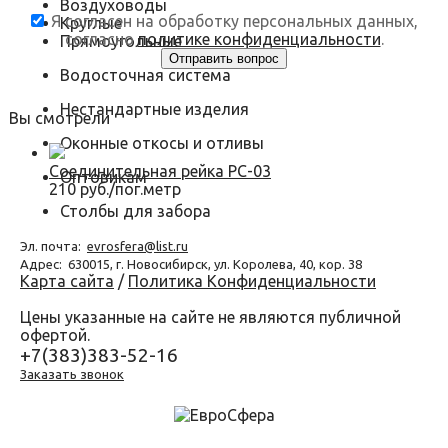
Воздуховоды
Я согласен на обработку персональных данных,
Круглые
согласно
политике конфиденциальности
.
Прямоугольные
Водосточная система
Нестандартные изделия
Вы смотрели
Оконные откосы и отливы
Соединительная рейка РС-03
Оптовикам
210 руб./пог.метр
Столбы для забора
Эл. почта:
evrosfera@list.ru
Адрес:
630015, г. Новосибирск, ул. Королева, 40, кор. 38
Карта сайта
/
Политика Конфиденциальности
Цены указанные на сайте не являются публичной
офертой.
+7(383)383-52-16
Заказать звонок