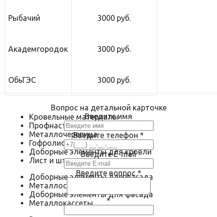
Рыбачий
3000 руб.
Академгородок
3000 руб.
ОбьГЭС
3000 руб.
Вопрос на детальной карточке
Введите имя
Кровельные материалы
Профнастил
Металлочерепица
Введите телефон
*
Гофролист
Доборные элементы для кровли
Введите E-mail
Лист и штрипс
Введите вопрос
*
Доборные элементы для фасада
Металлосайдинг
Доборные элементы для фасада
*
Металлокассеты