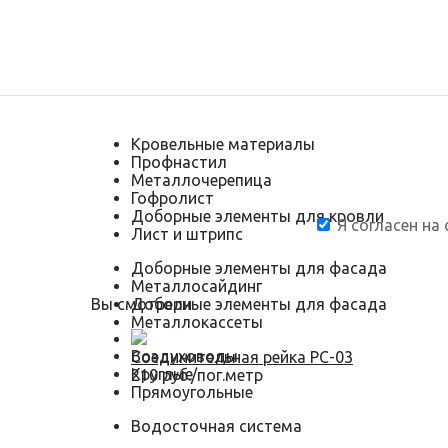
Кровельные материалы
Профнастил
Металлочерепица
Гофролист
Доборные элементы для кровли
Я согласен на
Лист и штрипс
Доборные элементы для фасада
Металлосайдинг
Вы смотрели
Доборные элементы для фасада
Металлокассеты
Воздуховоды
Соединительная рейка РС-03
Круглые
210 руб./пог.метр
Прямоугольные
Водосточная система