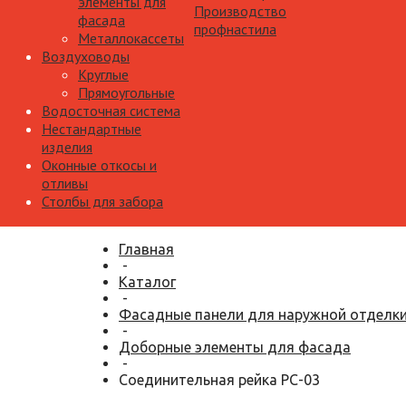
элементы для
Производство
фасада
профнастила
Металлокассеты
Воздуховоды
Круглые
Прямоугольные
Водосточная система
Нестандартные
изделия
Оконные откосы и
отливы
Столбы для забора
Главная
-
Каталог
-
Фасадные панели для наружной отделк
-
Доборные элементы для фасада
-
Соединительная рейка РС-03