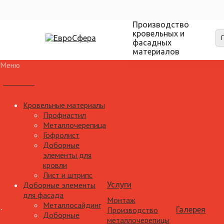
Производство
кровельных и
фасадных
материалов
Меню
Каталог
Кровельные материалы
Профнастил
Металлочерепица
Гофролист
Доборные
элементы для
кровли
Лист и штрипс
Доборные элементы
Услуги
для фасада
Монтаж
Металлосайдинг
Производство
Галерея
Доборные
металлочерепицы