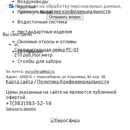
Воздуховоды
Я согласен на обработку персональных данных,
Круглые
согласно
политике конфиденциальности
.
Прямоугольные
Водосточная система
Нестандартные изделия
Вы смотрели
Оконные откосы и отливы
Соединительная рейка РС-03
Оптовикам
210 руб./пог.метр
Столбы для забора
Эл. почта:
evrosfera@list.ru
Адрес:
630015, г. Новосибирск, ул. Королева, 40, кор. 38
Карта сайта
/
Политика Конфиденциальности
Цены указанные на сайте не являются публичной
офертой.
+7(383)383-52-16
Заказать звонок