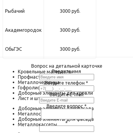
Рыбачий
3000 руб.
Академгородок
3000 руб.
ОбьГЭС
3000 руб.
Вопрос на детальной карточке
Введите имя
Кровельные материалы
Профнастил
Металлочерепица
Введите телефон
*
Гофролист
Доборные элементы для кровли
Введите E-mail
Лист и штрипс
Введите вопрос
*
Доборные элементы для фасада
Металлосайдинг
Доборные элементы для фасада
*
Металлокассеты