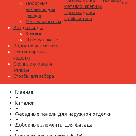
Производство
лист
Доборные
металлочерепицы
элементы для
Производство
фасада
профнастила
Металлокассеты
Воздуховоды
Круглые
Прямоугольные
Водосточная система
Нестандартные
изделия
Оконные откосы и
отливы
Столбы для забора
Главная
-
Каталог
-
Фасадные панели для наружной отделки
-
Доборные элементы для фасада
-
Соединительная рейка РС-03