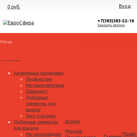
Вход
0 руб.
+7(383)383-52-16
Заказать звонок
Меню
Каталог
Кровельные материалы
Профнастил
Металлочерепица
Гофролист
Доборные
элементы для
кровли
Лист и штрипс
Доборные элементы
Услуги
для фасада
Монтаж
Металлосайдинг
Прайс
Галерея