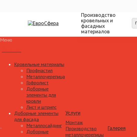
Производство
кровельных и
фасадных
материалов
Меню
Каталог
Кровельные материалы
Профнастил
Металлочерепица
Гофролист
Доборные
элементы для
кровли
Лист и штрипс
Доборные элементы
Услуги
для фасада
Монтаж
Металлосайдинг
Производство
Галерея
Доборные
металлочерепицы