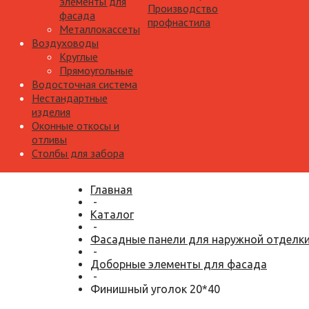
элементы для
Производство
фасада
профнастила
Металлокассеты
Воздуховоды
Круглые
Прямоугольные
Водосточная система
Нестандартные
изделия
Оконные откосы и
отливы
Столбы для забора
Главная
-
Каталог
-
Фасадные панели для наружной отделк
-
Доборные элементы для фасада
-
Финишный уголок 20*40