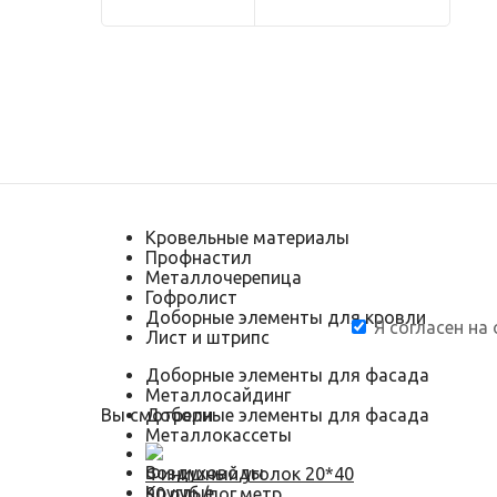
Кровельные материалы
Профнастил
Металлочерепица
Гофролист
Доборные элементы для кровли
Я согласен на
Лист и штрипс
Доборные элементы для фасада
Металлосайдинг
Вы смотрели
Доборные элементы для фасада
Металлокассеты
Воздуховоды
Финишный уголок 20*40
Круглые
90 руб./пог.метр